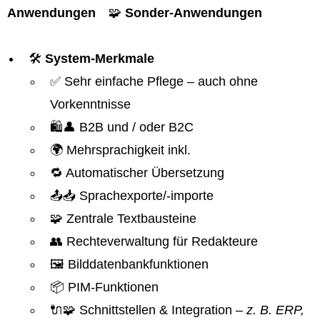
Anwendungen
🧩
Sonder-Anwendungen
🛠️
System-Merkmale
✅ Sehr einfache Pflege – auch ohne
Vorkenntnisse
🛍️👤 B2B und / oder B2C
🌍 Mehrsprachigkeit inkl.
🔁 Automatischer Übersetzung
📤📥 Sprachexporte/-importe
🧩 Zentrale Textbausteine
👥 Rechteverwaltung für Redakteure
🖼️ Bilddatenbankfunktionen
📦 PIM-Funktionen
🔌🧩 Schnittstellen & Integration
– z. B. ERP,