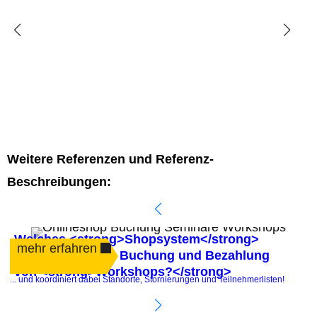
Weitere Referenzen und Referenz-
Beschreibungen:
Welches <strong>Shopsystem</strong>
mehr erfahren
automatisiert die Buchung und Bezahlung
von <strong>Workshops?</strong>
.
... und koordiniert dabei Standorte, Stornierungen und Teilnehmerlisten!
P