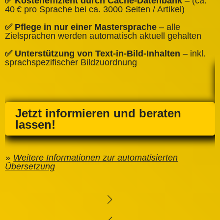
✅ Kosteneffizient durch Cache‑Datenbank
– (ca.
C
40 € pro Sprache bei ca. 3000 Seiten / Artikel)
✅
✅ Pflege in nur einer Mastersprache
– alle
e
Zielsprachen werden automatisch aktuell gehalten
✅ Unterstützung von Text‑in‑Bild‑Inhalten
– inkl.
sprachspezifischer Bildzuordnung
Jetzt informieren und beraten
lassen!
Weitere Informationen zur automatisierten
Übersetzung